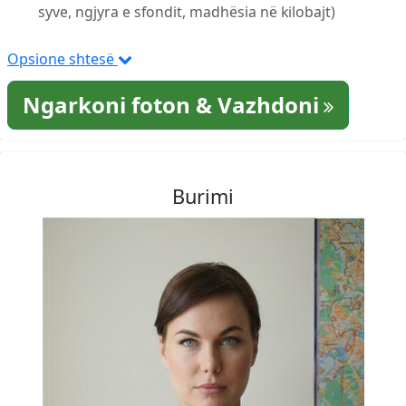
syve, ngjyra e sfondit, madhësia në kilobajt)
Opsione shtesë
Ngarkoni foton & Vazhdoni
Burimi