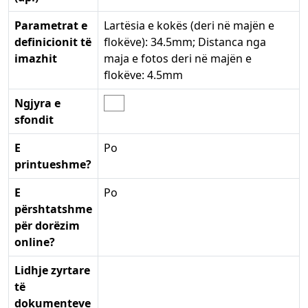
Parametrat e
Lartësia e kokës (deri në majën e
definicionit të
flokëve): 34.5mm; Distanca nga
imazhit
maja e fotos deri në majën e
flokëve: 4.5mm
Ngjyra e
sfondit
E
Po
printueshme?
E
Po
përshtatshme
për dorëzim
online?
Lidhje zyrtare
të
dokumenteve