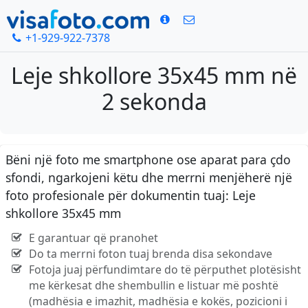
+1-929-922-7378
Leje shkollore 35x45 mm në
2 sekonda
Bëni një foto me smartphone ose aparat para çdo
sfondi, ngarkojeni këtu dhe merrni menjëherë një
foto profesionale për dokumentin tuaj: Leje
shkollore 35x45 mm
E garantuar që pranohet
Do ta merrni foton tuaj brenda disa sekondave
Fotoja juaj përfundimtare do të përputhet plotësisht
me kërkesat dhe shembullin e listuar më poshtë
(madhësia e imazhit, madhësia e kokës, pozicioni i