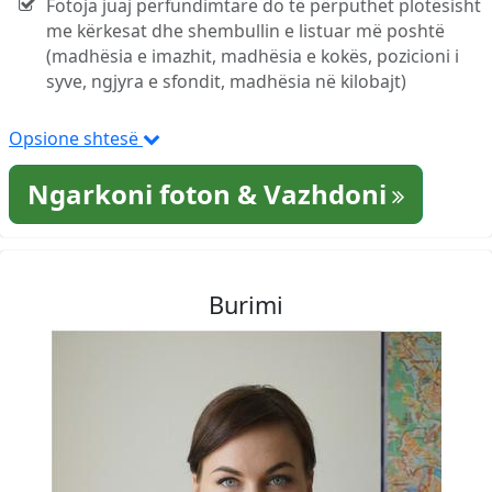
Fotoja juaj përfundimtare do të përputhet plotësisht
me kërkesat dhe shembullin e listuar më poshtë
(madhësia e imazhit, madhësia e kokës, pozicioni i
syve, ngjyra e sfondit, madhësia në kilobajt)
Opsione shtesë
Ngarkoni foton & Vazhdoni
Burimi