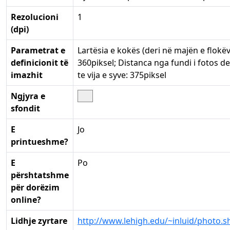
Rezolucioni
1
(dpi)
Parametrat e
Lartësia e kokës (deri në majën e flokëv
definicionit të
360piksel; Distanca nga fundi i fotos de
imazhit
te vija e syve: 375piksel
Ngjyra e
sfondit
E
Jo
printueshme?
E
Po
përshtatshme
për dorëzim
online?
Lidhje zyrtare
http://www.lehigh.edu/~inluid/photo.s