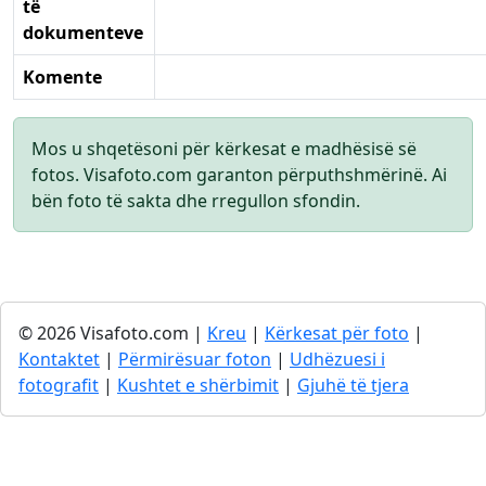
të
dokumenteve
Komente
Mos u shqetësoni për kërkesat e madhësisë së
fotos. Visafoto.com garanton përputhshmërinë. Ai
bën foto të sakta dhe rregullon sfondin.
© 2026 Visafoto.com |
Kreu
|
Kërkesat për foto
|
Kontaktet
|
Përmirësuar foton
|
Udhëzuesi i
fotografit
|
Kushtet e shërbimit
|
Gjuhë të tjera