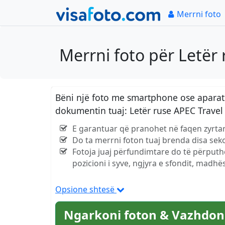
Merrni foto
Merrni foto për Letër
Bëni një foto me smartphone ose aparat 
dokumentin tuaj: Letër ruse APEC Travel
E garantuar që pranohet në faqen zyrtar
Do ta merrni foton tuaj brenda disa se
Fotoja juaj përfundimtare do të përputh
pozicioni i syve, ngjyra e sfondit, madhës
Opsione shtesë
Ngarkoni foton & Vazhdon