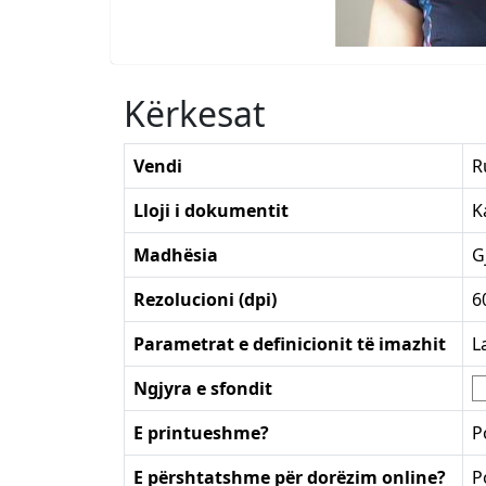
Kërkesat
Vendi
R
Lloji i dokumentit
K
Madhësia
G
Rezolucioni (dpi)
6
Parametrat e definicionit të imazhit
L
Ngjyra e sfondit
E printueshme?
P
E përshtatshme për dorëzim online?
P