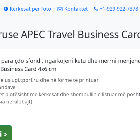
Kërkesat për foto
Kontaktet
+1-929-922-7378
 ruse APEC Travel Business Ca
para çdo sfondi, ngarkojeni këtu dhe merrni menjëher
 Business Card 4x6 cm
e uslugi.tpprf.ru dhe në formë të printuar
kondave
et plotësisht me kërkesat dhe shembullin e listuar më posh
ia në kilobajt)
i