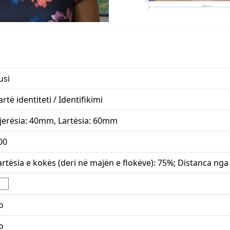
usi
artë identiteti / Identifikimi
jerësia: 40mm, Lartësia: 60mm
00
artësia e kokës (deri në majën e flokëve): 75%; Distanca nga
o
o