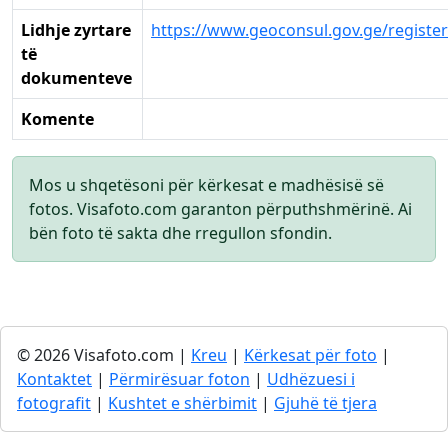
Lidhje zyrtare
https://www.geoconsul.gov.ge/register/
të
dokumenteve
Komente
Mos u shqetësoni për kërkesat e madhësisë së
fotos. Visafoto.com garanton përputhshmërinë. Ai
bën foto të sakta dhe rregullon sfondin.
© 2026 Visafoto.com |
Kreu
|
Kërkesat për foto
|
Kontaktet
|
Përmirësuar foton
|
Udhëzuesi i
fotografit
|
Kushtet e shërbimit
|
Gjuhë të tjera