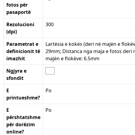
fotos për
pasaportë
Rezolucioni
300
(dpi)
Parametrat e
Lartësia e kokës (deri në majën e flokëv
definicionit të
29mm; Distanca nga maja e fotos deri 
imazhit
majën e flokëve: 6.5mm
Ngjyra e
sfondit
E
Po
printueshme?
E
Po
përshtatshme
për dorëzim
online?