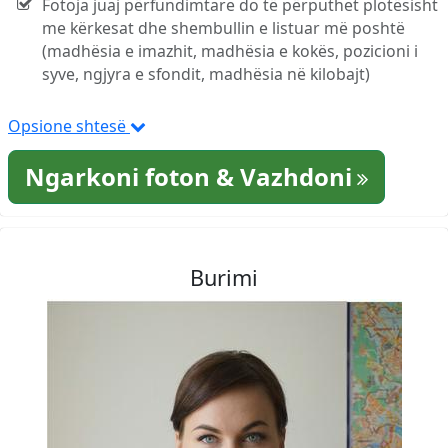
Fotoja juaj përfundimtare do të përputhet plotësisht
me kërkesat dhe shembullin e listuar më poshtë
(madhësia e imazhit, madhësia e kokës, pozicioni i
syve, ngjyra e sfondit, madhësia në kilobajt)
Opsione shtesë
Ngarkoni foton & Vazhdoni
Burimi