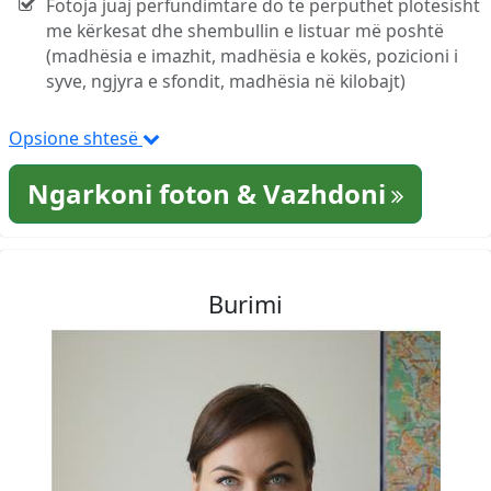
Fotoja juaj përfundimtare do të përputhet plotësisht
me kërkesat dhe shembullin e listuar më poshtë
(madhësia e imazhit, madhësia e kokës, pozicioni i
syve, ngjyra e sfondit, madhësia në kilobajt)
Opsione shtesë
Ngarkoni foton & Vazhdoni
Burimi