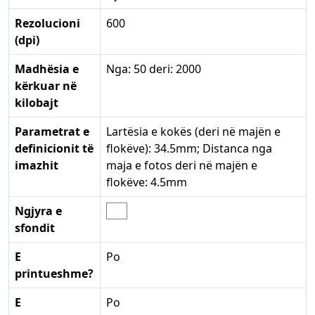
Rezolucioni
600
(dpi)
Madhësia e
Nga: 50 deri: 2000
kërkuar në
kilobajt
Parametrat e
Lartësia e kokës (deri në majën e
definicionit të
flokëve): 34.5mm; Distanca nga
imazhit
maja e fotos deri në majën e
flokëve: 4.5mm
Ngjyra e
sfondit
E
Po
printueshme?
E
Po