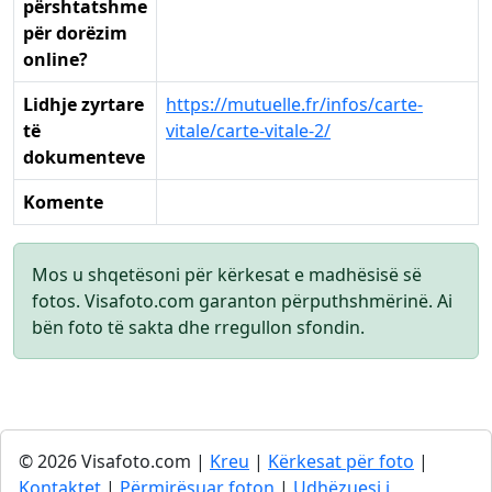
përshtatshme
për dorëzim
online?
Lidhje zyrtare
https://mutuelle.fr/infos/carte-
të
vitale/carte-vitale-2/
dokumenteve
Komente
Mos u shqetësoni për kërkesat e madhësisë së
fotos. Visafoto.com garanton përputhshmërinë. Ai
bën foto të sakta dhe rregullon sfondin.
© 2026 Visafoto.com |
Kreu
|
Kërkesat për foto
|
Kontaktet
|
Përmirësuar foton
|
Udhëzuesi i