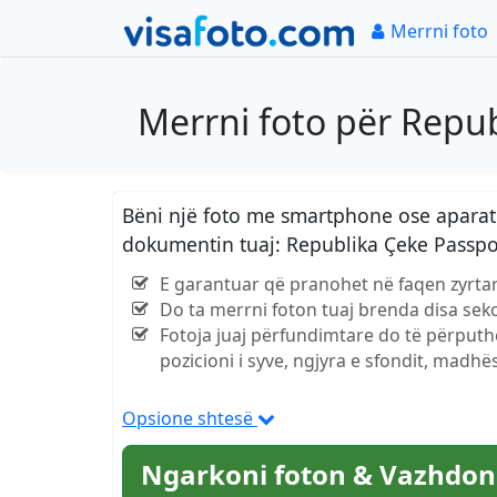
Merrni foto
Merrni foto për Repu
Bëni një foto me smartphone ose aparat 
dokumentin tuaj: Republika Çeke Passp
E garantuar që pranohet në faqen zyrta
Do ta merrni foton tuaj brenda disa se
Fotoja juaj përfundimtare do të përputh
pozicioni i syve, ngjyra e sfondit, madhës
Opsione shtesë
Ngarkoni foton & Vazhdon