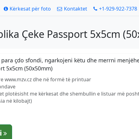
Kërkesat për foto
Kontaktet
+1-929-922-7378
blika Çeke Passport 5x5cm (
para çdo sfondi, ngarkojeni këtu dhe merrni menjëher
ort 5x5cm (50x50mm)
re www.mzv.cz dhe në formë të printuar
kondave
et plotësisht me kërkesat dhe shembullin e listuar më posh
ia në kilobajt)
i