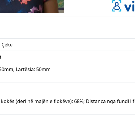
a Çeke
ë
 50mm, Lartësia: 50mm
 kokës (deri në majën e flokëve): 68%; Distanca nga fundi i fo