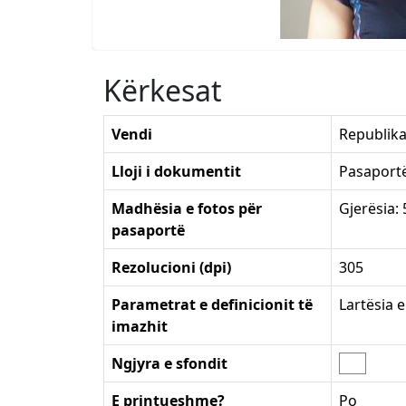
Kërkesat
Vendi
Republik
Lloji i dokumentit
Pasaport
Madhësia e fotos për
Gjerësia:
pasaportë
Rezolucioni (dpi)
305
Parametrat e definicionit të
Lartësia e
imazhit
Ngjyra e sfondit
E printueshme?
Po