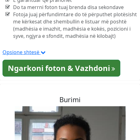
E garantuar që pranohet
Do ta merrni foton tuaj brenda disa sekondave
Fotoja juaj përfundimtare do të përputhet plotësisht
me kërkesat dhe shembullin e listuar më poshtë
(madhësia e imazhit, madhësia e kokës, pozicioni i
syve, ngjyra e sfondit, madhësia në kilobajt)
Opsione shtesë
Ngarkoni foton & Vazhdoni
Burimi