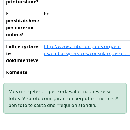
printueshme?
E
Po
përshtatshme
për dorëzim
online?
Lidhje zyrtare
http://www.ambacongo-us.org/en-
të
us/embassyservices/consular/passport
dokumenteve
Komente
Mos u shqetësoni për kërkesat e madhësisë së
fotos. Visafoto.com garanton përputhshmërinë. Ai
bën foto të sakta dhe rregullon sfondin.