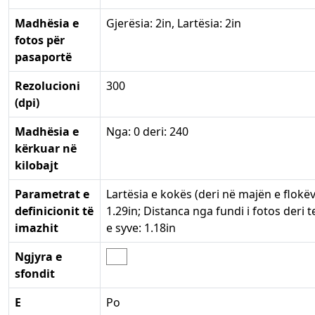
Madhësia e
Gjerësia: 2in, Lartësia: 2in
fotos për
pasaportë
Rezolucioni
300
(dpi)
Madhësia e
Nga: 0 deri: 240
kërkuar në
kilobajt
Parametrat e
Lartësia e kokës (deri në majën e flokëv
definicionit të
1.29in; Distanca nga fundi i fotos deri te
imazhit
e syve: 1.18in
Ngjyra e
sfondit
E
Po