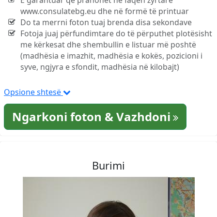
E garantuar që pranohet në faqen zyrtare
www.consulatebg.eu dhe në formë të printuar
Do ta merrni foton tuaj brenda disa sekondave
Fotoja juaj përfundimtare do të përputhet plotësisht
me kërkesat dhe shembullin e listuar më poshtë
(madhësia e imazhit, madhësia e kokës, pozicioni i
syve, ngjyra e sfondit, madhësia në kilobajt)
Opsione shtesë
Ngarkoni foton & Vazhdoni
Burimi