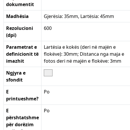
dokumentit
Madhësia
Gjerësia: 35mm, Lartësia: 45mm
Rezolucioni
600
(dpi)
Parametrat e
Lartësia e kokës (deri në majën e
definicionit të
flokëve): 30mm; Distanca nga maja e
imazhit
fotos deri në majën e flokëve: 3mm
Ngjyra e
sfondit
E
Po
printueshme?
E
Po
përshtatshme
për dorëzim