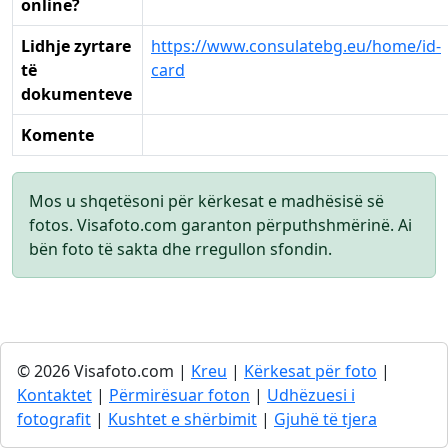
online?
Lidhje zyrtare
https://www.consulatebg.eu/home/id-
të
card
dokumenteve
Komente
Mos u shqetësoni për kërkesat e madhësisë së
fotos. Visafoto.com garanton përputhshmërinë. Ai
bën foto të sakta dhe rregullon sfondin.
© 2026 Visafoto.com |
Kreu
|
Kërkesat për foto
|
Kontaktet
|
Përmirësuar foton
|
Udhëzuesi i
fotografit
|
Kushtet e shërbimit
|
Gjuhë të tjera